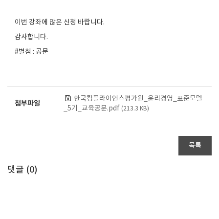
이번 강좌에 많은 신청 바랍니다.
감사합니다.
#별첨 : 공문
한국컴플라이언스평가원_윤리경영_표준모델
첨부파일
_5기_교육공문.pdf
(213.3 KB)
목록
댓글 (
0
)