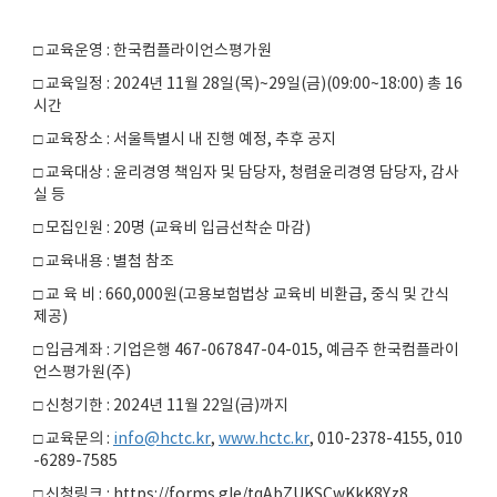
□ 교육운영 : 한국컴플라이언스평가원
□ 교육일정 : 2024년 11월 28일(목)~29일(금)(09:00~18:00) 총 16
시간
□ 교육장소 : 서울특별시 내 진행 예정, 추후 공지
□ 교육대상 : 윤리경영 책임자 및 담당자, 청렴윤리경영 담당자, 감사
실 등
□ 모집인원 : 20명 (교육비 입금선착순 마감)
□ 교육내용 : 별첨 참조
□ 교 육 비 : 660,000원(고용보험법상 교육비 비환급, 중식 및 간식
제공)
□ 입금계좌 : 기업은행 467-067847-04-015, 예금주 한국컴플라이
언스평가원(주)
□ 신청기한 : 2024년 11월 22일(금)까지
□ 교육문의 :
info@hctc.kr
,
www.hctc.kr
, 010-2378-4155, 010
-6289-7585
□ 신청링크 : https://forms.gle/tqAbZUKSCwKkK8Yz8