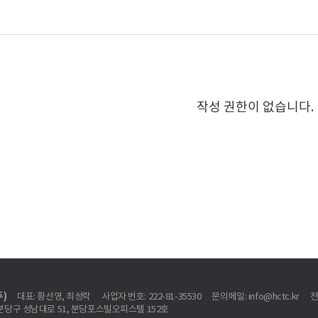
작성 권한이 없습니다.
)
대표: 황선영, 최성락
사업자 번호: 222-81-35530
문의메일: info@hctc.kr
전
시 분당구 성남대로 51, 분당포스빌오피스텔 152호